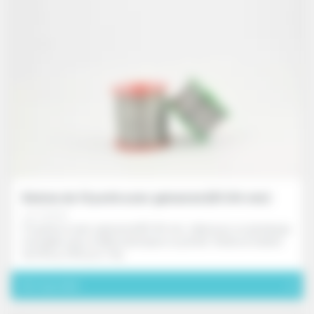
Bobine de fil perlé acier galvanisé (Ø 0.84 mm)
ref. FD171X
Fil perlé en acier galvanisé Ø 0,84 mm, idéal pour un plombage
inviolable avec scellés plastiques ou plomb. Vendu en bobine
de 250 g, 500 g ou 1 kg.
Voir le produit