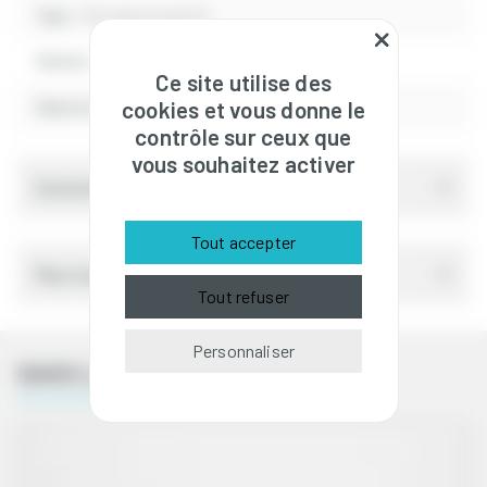
Type :
Serrage progressif
Matière :
Plastique
Ce site utilise des
cookies et vous donne le
Dépose sans outils :
Non
contrôle sur ceux que
vous souhaitez activer
Caractéristiques techniques
Tout accepter
Plan technique
Tout refuser
Personnaliser
DANS LA MÊME CATÉGORIE