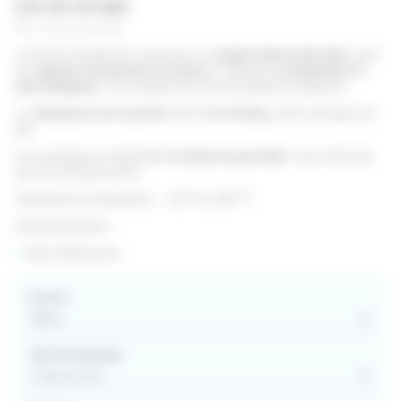
Lien de serrage
Ref. Lien de serrage
Le lien de serrage est conçu pour un
usage manuel sécurisé
, avec
une
dépose nécessitant une pince
. Fabriqué en
polyamide 6.6
sans halogène
, il est adapté aux environnements exigeants.
La
résistance à la traction
varie de
8 à 55 kg
, selon la largeur du
lien.
Le marquage est disponible
à chaud ou par laser
, sous forme de
texte ou numérotation.
Température d’utilisation : –40 °C à +80 °C
Conditionnement :
Selon dimensions
Couleur
Type de marquage