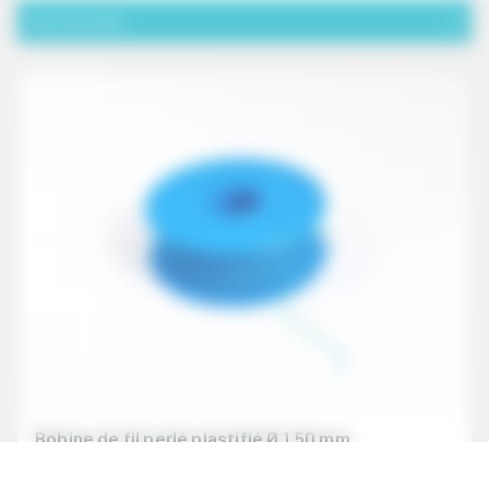
Voir le produit
Bobine de fil perlé plastifié Ø 1,50 mm
ref. FD1765X
Fil perlé plastifié Ø 1,50 mm. Idéal pour un plombage inviolable