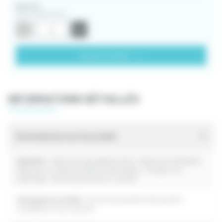
Quantité
Selon dimensions
-
+
Ajouter au devis
INFORMATIONS DÉTAILLÉS
Informations sur le produit
Industrie :
Industries agroalimentaires, Industries chimiques,
Hôpitaux et industries pharmaceutiques, Transport et
logistique, Services postaux et courrier
Catégorie de scellés :
Autres accessoires de sécurité,
traçabilité et de contrôle