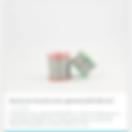
Bobine de fil perlé acier galvanisé (Ø 0.88 mm)
ref. FD170X
Fil perlé en acier galvanisé Ø 0,88 mm. Solution fiable pour le
plombage inviolable avec scellés plastiques ou en plomb.
Bobines disponibles en 250 g, 500 g ou 1 kg.