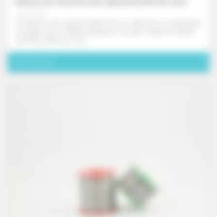
Bobine de fil perlé acier galvanisé (Ø 0.84 mm)
ref. FD171X
Fil perlé en acier galvanisé Ø 0,84 mm, idéal pour un plombage
inviolable avec scellés plastiques ou plomb. Vendu en bobine
de 250 g, 500 g ou 1 kg.
Voir le produit