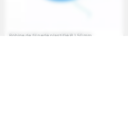
Bobine de fil perlé plastifié Ø 1,50 mm
ref. FD1765X
Fil perlé plastifié Ø 1,50 mm. Idéal pour un plombage inviolable
dans les secteurs du comptage, de l’agroalimentaire et de
l’emballage. Bobine de 100 m.
Voir le produit
Nos coordonnées :
Dejoie - 10 Boulevard de la Liberté 44100 Nantes
+ 33(0)2 40 46 22 24
+ 33(0)2 40 46 22 12
contact@dejoie.com