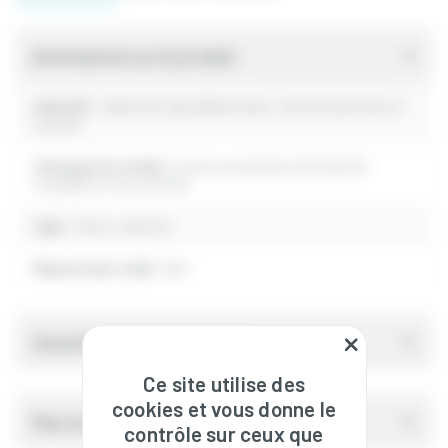
Informations sur le produit
Industrie :
Industries agroalimentaires, Services postaux et
courrier
Catégorie de scellés :
Autres accessoires de sécurité,
traçabilité et de contrôle
Type :
Pince + matrice
Dépose sans outils :
Non
Caractéristiques techniques
Ce site utilise des
cookies et vous donne le
Plan technique
contrôle sur ceux que