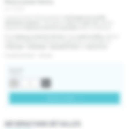
Pince à sertir Perfra
Ref. FD1845
La pince à sertir Perfra permet le
sertissage des scellés
aluminium à platine
. Fabriquée en
acier et cupro alu
, elle est
équipée de
matrices neutres ou gravées
selon vos besoins.
D’une
longueur totale de 215 mm
et d’un
poids de 580 g
, elle est
adaptée à différents domaines d’application, notamment le
comptage
, l’
emballage
, l’
agroalimentaire
et l’
agriculture
.
Conditionnement : Unitaire
Quantité
Unitaire
-
+
Ajouter au devis
INFORMATIONS DÉTAILLÉS